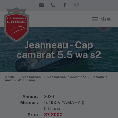
Menu
Jeanneau - Cap
camarat 5.5 wa s2
Accueil
»
Nos bateaux
»
Nos bateaux d’occasions
»
Bateaux à
moteur d’occasion
Année :
2026
Moteur :
1x 115CV YAMAHA ()
0 heures
Prix :
37 300€