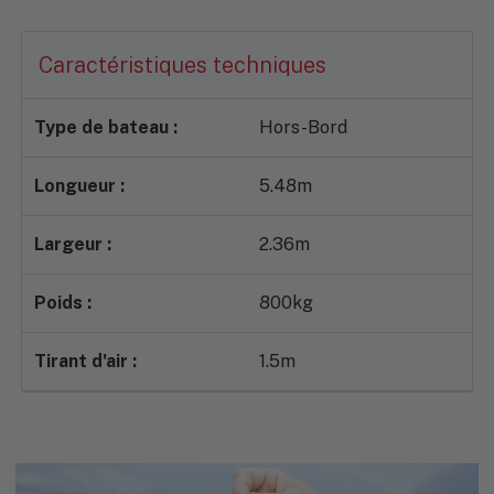
Caractéristiques techniques
Nécessaires
Type de bateau :
Hors-Bord
Ces cookies
sont
obligatoires. Ils
Longueur :
5.48m
permettent le
bon
fonctionnement
Largeur :
2.36m
du site Internet.
Poids :
800kg
Statistiques
Ces cookies
Tirant d'air :
1.5m
nous
permettent
d'assurer le
suivi
statistique
des