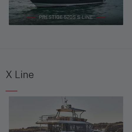
PRESTIGE 520S S-LINE
Expérience
Permettent au
site de
fonctionner de
manière
optimale lors
de votre visite.
Si vous
refusez ces
cookies,
X Line
certaines
fonctionnalités
ne seront pas
disponibles.