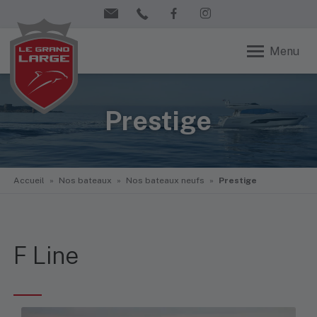
Menu
Prestige
Accueil
»
Nos bateaux
»
Nos bateaux neufs
»
Prestige
F Line