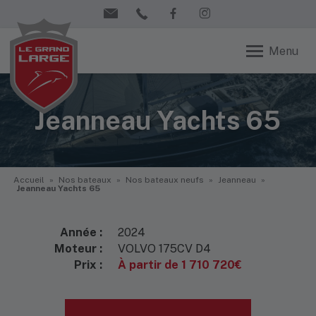
Menu
Jeanneau Yachts 65
Accueil
»
Nos bateaux
»
Nos bateaux neufs
»
Jeanneau
»
Jeanneau Yachts 65
Année :
2024
Moteur :
VOLVO 175CV D4
Prix :
À partir de 1 710 720€