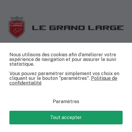
+33(0)4 67 26 79 53
Nous utilisons des cookies afin d'améliorer votre
expérience de navigation et pour assurer le suivi
info@jeanneau-capdagde.com
statistique.
Vous pouvez paramétrer simplement vos choix en
cliquant sur le bouton "paramètres".
Politique de
confidentialité
© 2026 - Le Grand Large | Création :
Jérôme Ramos
Mentions légales
Paramètres
CGV
Gérer mes cookies
Plan du site
Tout accepter
Vendez nous votre bateau !
Vous
paramè