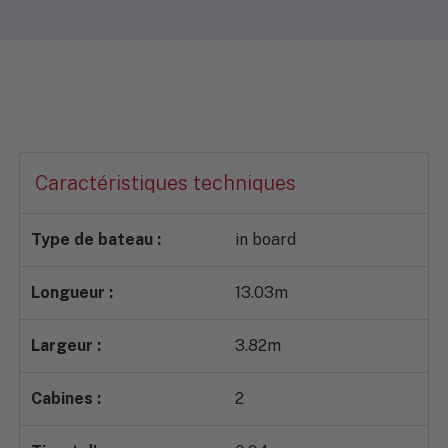
Nécessaires
Ces cookies
sont
obligatoires. Ils
permettent le
bon
fonctionnement
du site Internet.
Caractéristiques techniques
Type de bateau :
in board
Statistiques
Ces cookies
nous
Longueur :
13.03m
permettent
d'assurer le
suivi
Largeur :
3.82m
statistique
des
Cabines :
2
utilisateurs
afin
d'améliorer la