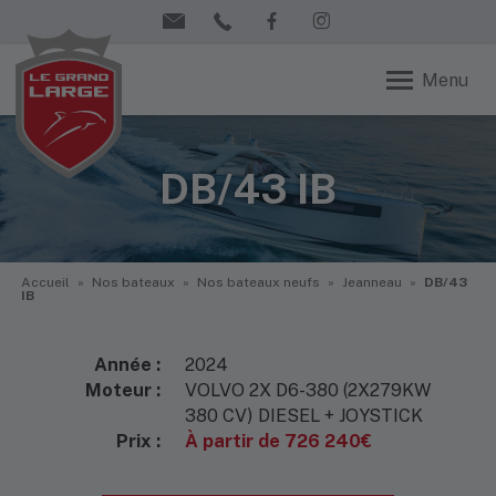
Menu
DB/43 IB
Accueil
»
Nos bateaux
»
Nos bateaux neufs
»
Jeanneau
»
DB/43
IB
Année :
2024
Moteur :
VOLVO 2X D6-380 (2X279KW
380 CV) DIESEL + JOYSTICK
Prix :
À partir de 726 240€